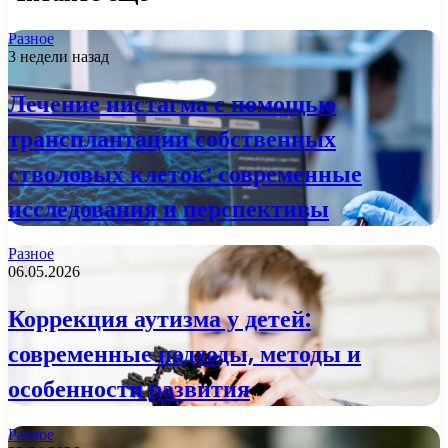
Разное
3 недели назад
Лечение нистагма с помощью
трансплантации собственных
стволовых клеток: современные
исследования и перспективы
Разное
06.05.2026
Коррекция аутизма у детей:
современные подходы, методы и
особенности развития
Разное