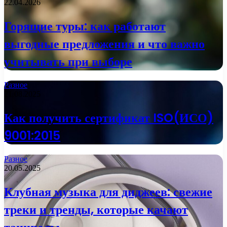
22.04.2026
Горящие туры: как работают
выгодные предложения и что важно
учитывать при выборе
Разное
21.08.2025
Как получить сертификат ISO(ИСО)
9001:2015
Разное
20.05.2025
Клубная музыка для диджеев: свежие
треки и тренды, которые качают