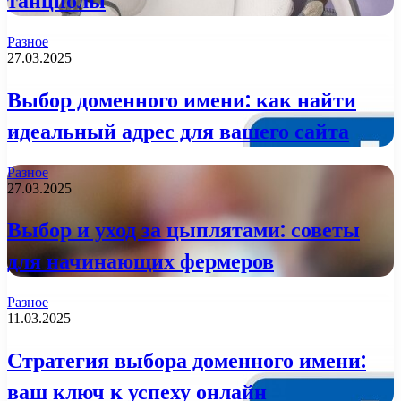
танцполы
Разное
27.03.2025
Выбор доменного имени: как найти
идеальный адрес для вашего сайта
Разное
27.03.2025
Выбор и уход за цыплятами: советы
для начинающих фермеров
Разное
11.03.2025
Стратегия выбора доменного имени:
ваш ключ к успеху онлайн