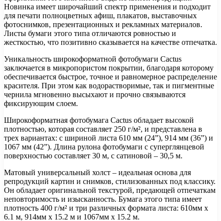
Новинка имеет широчайший спектр применения и подходит
для печати полноцветных афиш, плакатов, выставочных
фотоснимков, презентационных и рекламных материалов.
Листы бумаги этого типа отличаются ровностью и
жесткостью, что позитивно сказывается на качестве отпечатка.
Уникальность широкоформатной фотобумаги Cactus
заключается в микропористом покрытии, благодаря которому
обеспечивается быстрое, точное и равномерное распределение
красителя. При этом как водорастворимые, так и пигментные
чернила мгновенно высыхают и прочно связываются
фиксирующим слоем.
Широкоформатная фотобумага Cactus обладает высокой
плотностью, которая составляет 250 г/м², и представлена в
трех вариантах: с шириной листа 610 мм (24”), 914 мм (36”) и
1067 мм (42”). Длина рулона фотобумаги с суперглянцевой
поверхностью составляет 30 м, с сатиновой – 30,5 м.
Матовый универсальный холст – идеальная основа для
репродукций картин и снимков, стилизованных под классику.
Он обладает оригинальной текстурой, предающей отпечаткам
неповторимость и изысканность. Бумага этого типа имеет
плотность 400 г/м² и три различных формата листа: 610мм х
6.1 м, 914мм х 15.2 м и 1067мм х 15.2 м.