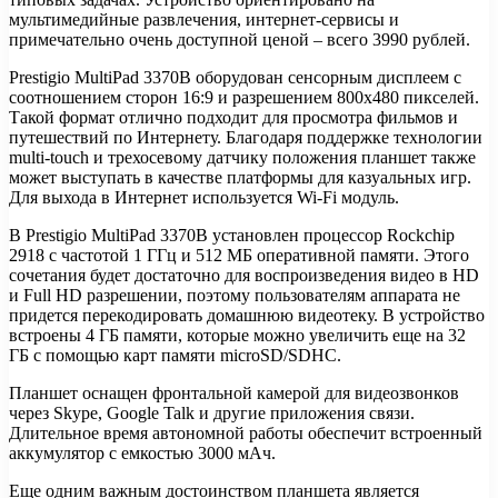
мультимедийные развлечения, интернет-сервисы и
примечательно очень доступной ценой – всего 3990 рублей.
Prestigio MultiPad 3370B оборудован сенсорным дисплеем с
соотношением сторон 16:9 и разрешением 800х480 пикселей.
Такой формат отлично подходит для просмотра фильмов и
путешествий по Интернету. Благодаря поддержке технологии
multi-touch и трехосевому датчику положения планшет также
может выступать в качестве платформы для казуальных игр.
Для выхода в Интернет используется Wi-Fi модуль.
В Prestigio MultiPad 3370B установлен процессор Rockchip
2918 с частотой 1 ГГц и 512 МБ оперативной памяти. Этого
сочетания будет достаточно для воспроизведения видео в HD
и Full HD разрешении, поэтому пользователям аппарата не
придется перекодировать домашнюю видеотеку. В устройство
встроены 4 ГБ памяти, которые можно увеличить еще на 32
ГБ с помощью карт памяти microSD/SDHC.
Планшет оснащен фронтальной камерой для видеозвонков
через Skype, Google Talk и другие приложения связи.
Длительное время автономной работы обеспечит встроенный
аккумулятор с емкостью 3000 мАч.
Еще одним важным достоинством планшета является