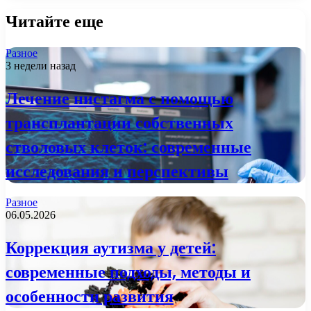
Читайте еще
Разное
3 недели назад
Лечение нистагма с помощью
трансплантации собственных
стволовых клеток: современные
исследования и перспективы
Разное
06.05.2026
Коррекция аутизма у детей:
современные подходы, методы и
особенности развития