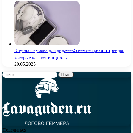
Клубная музыка для диджеев: свежие треки и тренды,
которые качают танцполы
20.05.2025
Найти:
Поделиться