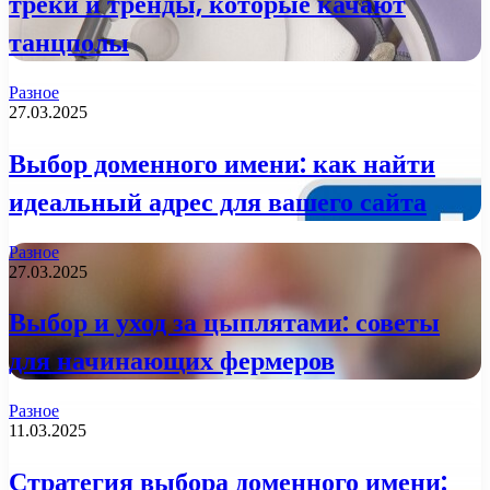
треки и тренды, которые качают
танцполы
Разное
27.03.2025
Выбор доменного имени: как найти
идеальный адрес для вашего сайта
Разное
27.03.2025
Выбор и уход за цыплятами: советы
для начинающих фермеров
Разное
11.03.2025
Стратегия выбора доменного имени: