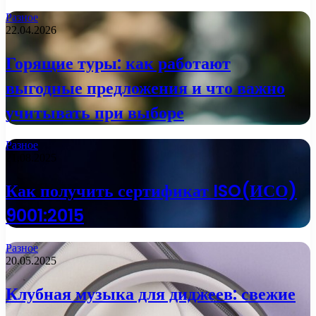
Разное
22.04.2026
Горящие туры: как работают
выгодные предложения и что важно
учитывать при выборе
Разное
21.08.2025
Как получить сертификат ISO(ИСО)
9001:2015
Разное
20.05.2025
Клубная музыка для диджеев: свежие