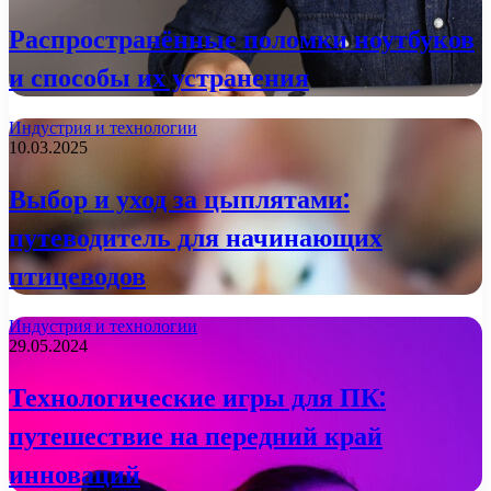
Распространённые поломки ноутбуков
и способы их устранения
Индустрия и технологии
10.03.2025
Выбор и уход за цыплятами:
путеводитель для начинающих
птицеводов
Индустрия и технологии
29.05.2024
Технологические игры для ПК:
путешествие на передний край
инноваций