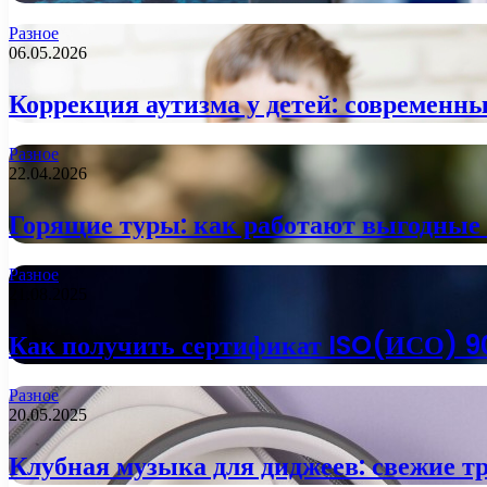
Разное
06.05.2026
Коррекция аутизма у детей: современны
Разное
22.04.2026
Горящие туры: как работают выгодные
Разное
21.08.2025
Как получить сертификат ISO(ИСО) 9
Разное
20.05.2025
Клубная музыка для диджеев: свежие т