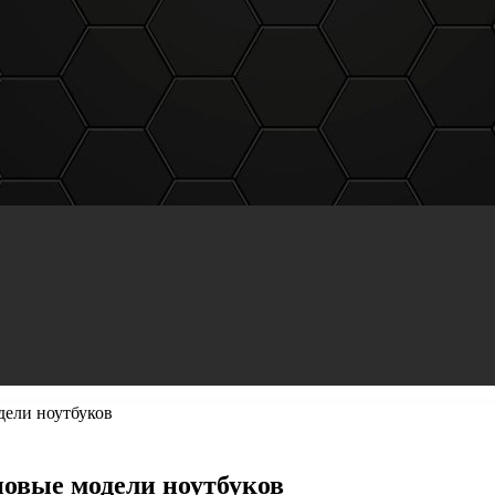
дели ноутбуков
новые модели ноутбуков