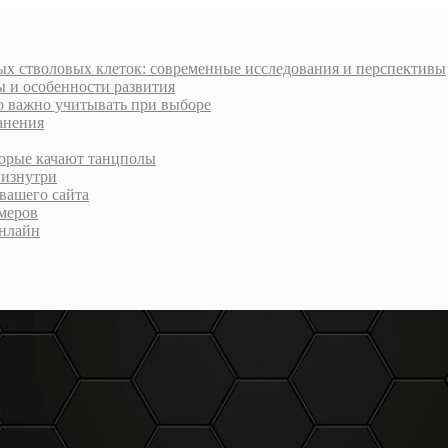
х стволовых клеток: современные исследования и перспективы
ы и особенности развития
о важно учитывать при выборе
анения
торые качают танцполы
 изнутри
вашего сайта
меров
онлайн