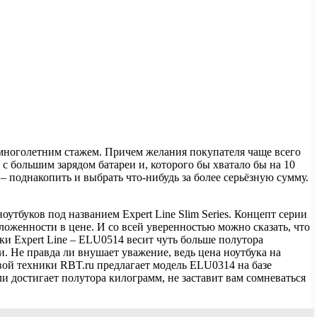
 многолетним стажем. Причем желания покупателя чаще всего
 с большим зарядом батареи и, которого бы хватало бы на 10
 – поднакопить и выбрать что-нибудь за более серьёзную сумму.
буков под названием Expert Line Slim Series. Концепт серии
оложенности в цене. И со всей уверенностью можно сказать, что
йки Expert Line – ELU0514 весит чуть больше полутора
ти. Не правда ли внушает уважение, ведь цена ноутбука на
овой техники RBT.ru предлагает модель ELU0314 на базе
 ли достигает полутора килограмм, не заставит вам сомневаться