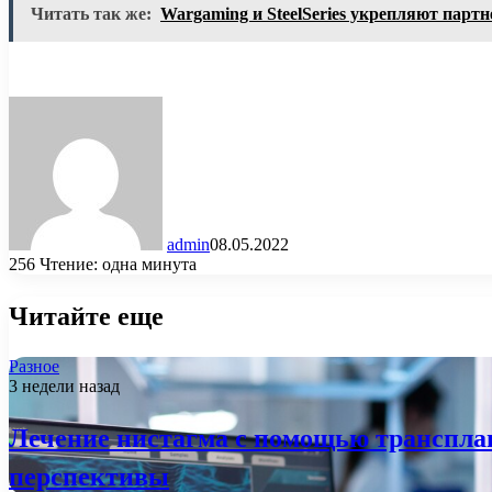
Читать так же:
Wargaming и SteelSeries укрепляют партн
admin
08.05.2022
256
Чтение: одна минута
Читайте еще
Разное
3 недели назад
Лечение нистагма с помощью трансплан
перспективы