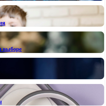
ия
и выборе
ы