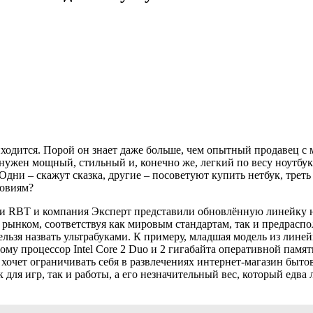
иходится. Порой он знает даже больше, чем опытный продавец с
да нужен мощный, стильный и, конечно
же, легкий по весу ноутбук
Одни – скажут сказка, другие – посоветуют купить нетбук, треть
ловиям?
 RBT и компания Эксперт представили обновлённую линейку ноут
с рынком, соответствуя как мировым стандартам, так и предрасп
ельзя назвать ультрабуками. К примеру, младшая модель из лине
тому процессор Intel Core 2 Duo и 2 гигабайта оперативной памя
не хочет ограничивать себя в развлечениях интернет-магазин быт
к для игр, так и работы, а его незначительный вес, который едва