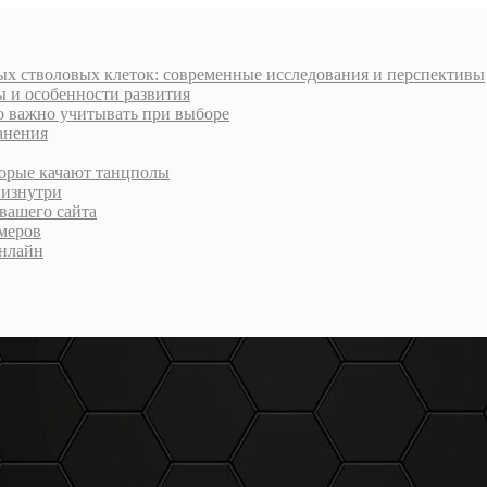
х стволовых клеток: современные исследования и перспективы
ы и особенности развития
о важно учитывать при выборе
анения
торые качают танцполы
 изнутри
вашего сайта
меров
онлайн