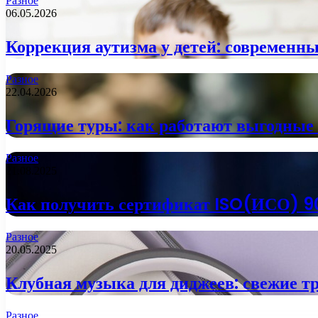
Разное
06.05.2026
Коррекция аутизма у детей: современны
Разное
22.04.2026
Горящие туры: как работают выгодные
Разное
21.08.2025
Как получить сертификат ISO(ИСО) 9
Разное
20.05.2025
Клубная музыка для диджеев: свежие т
Разное