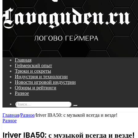
Поиск...
Главная
Геймерский опыт
Трюки и секреты
Индустрия и технологии
Новости игровой индустрии
Обзоры и рейтинги
Разное
Поиск...
Главная
/
Разное
/
Iriver IBA50: с музыкой всегда и везде!
Разное
Iriver IBA50: с музыкой всегда и везде!