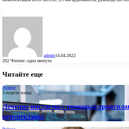
admin
14.04.2022
202
Чтение: одна минута
Читайте еще
Разное
3 недели назад
Лечение нистагма с помощью трансплан
перспективы