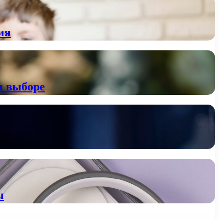
ия
и выборе
ы