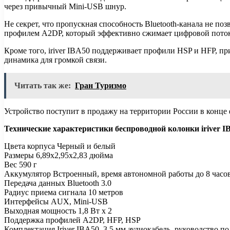
через привычный Mini-USB шнур.
Не секрет, что пропускная способность Bluetooth-канала не по
профилем A2DP, который эффективно сжимает цифровой поток д
Кроме того, iriver IBA50 поддерживает профили HSP и HFP, п
динамика для громкой связи.
Читать так же:
Гран Туризмо
Устройство поступит в продажу на территории России в конце 
Технические характеристики беспроводной колонки iriver I
Цвета корпуса Черный и белый
Размеры 6,89х2,95х2,83 дюйма
Вес 590 г
Аккумулятор Встроенный, время автономной работы до 8 часо
Передача данных Bluetooth 3.0
Радиус приема сигнала 10 метров
Интерфейсы AUX, Mini-USB
Выходная мощность 1,8 Вт х 2
Поддержка профилей A2DP, HFP, HSP
Комплектация Iriver IBA50, 3,5 мм аудиокабель, руководство по