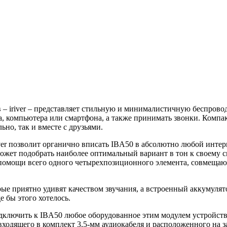
 – iriver – представляет стильную и минималистичную беспрово
та, компьютера или смартфона, а также принимать
звонки. Компа
ьно, так и вместе с друзьями.
er позволит органично вписать IBA50 в абсолютно любой интерь
 сможет подобрать наиболее оптимальный вариант в тон к своему
 помощи всего одного четырехпозиционного элемента, совмеща
е приятно удивят качеством звучания, а встроенный аккумулято
е бы этого хотелось.
дключить к IBA50 любое оборудованное этим модулем устройство
входящего в комплект 3,5-мм аудиокабеля и расположенного на 