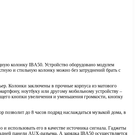
дную колонку IBA50. Устройство оборудовано модулем
ктную и стильную колонку можно без затруднений брать с
ер. Колонки заключены в прочные корпуса из матового
 смартфону, ноутбуку или другому мобильному устройству –
ющего кнопки увеличения и уменьшения громкости, кнопку
р позволит до 8 часов подряд наслаждаться музыкой дома, в
 и использовать его в качестве источника сигнала. Гаджеты
задней панели AUX-разъема. А зарядка IBA50 осуществляется