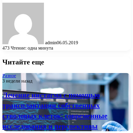
admin
06.05.2019
473
Чтение: одна минута
Читайте еще
Разное
3 недели назад
Лечение нистагма с помощью
трансплантации собственных
стволовых клеток: современные
исследования и перспективы