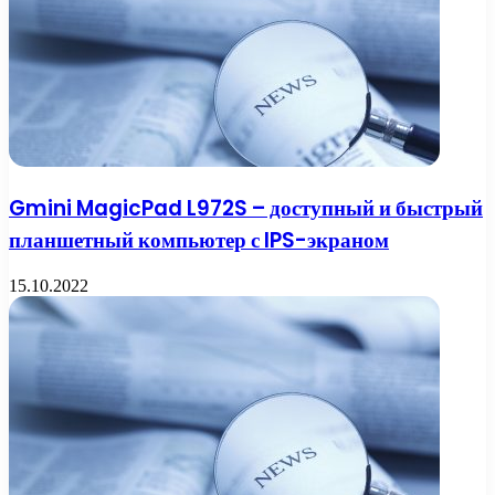
Gmini MagicPad L972S – доступный и быстрый
планшетный компьютер с IPS-экраном
15.10.2022