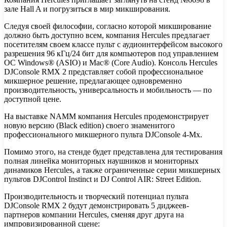
зале Hall A и погрузиться в мир микширования.
Следуя своей философии, согласно которой микширование
должно быть доступно всем, компания Hercules предлагает
посетителям своем классе пульт с аудиоинтерфейсом высокого
разрешения 96 кГц/24 бит для компьютеров под управлением
ОС Windows® (ASIO) и Mac® (Core Audio). Консоль Hercules
DJConsole RMX 2 представляет собой профессиональное
микшерное решение, предлагающее одновременно
производительность, универсальность и мобильность — по
доступной цене.
На выставке NAMM компания Hercules продемонстрирует
новую версию (Black edition) своего знаменитого
профессионального микшерного пульта DJConsole 4-Mx.
Помимо этого, на стенде будет представлена для тестирования
полная линейка мониторных наушников и мониторных
динамиков Hercules, а также ограниченные серии микшерных
пультов DJControl Instinct и DJ Control AIR: Street Edition.
Производительность и творческий потенциал пульта
DJConsole RMX 2 будут демонстрировать 5 диджеев-
партнеров компании Hercules, сменяя друг друга на
импровизированной сцене: