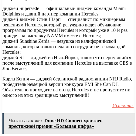
диджей Supersede — официальный диджей команды Miami
Dolphins и давний партнер компании Hercules;
диджей-виджей Стив Шарп — специалист по микшерным
решениям Hercules, который регулярно ведет обучающие
программы по продуктам Hercules и который уже в 10-й раз
приедет на выставку NAMM вместе с Hercules;
диджей Sunshine Zerda — девушка из калифорнийской
команды, которая только недавно сотрудничает с командой
Hercules;
диджей SI — диджей из Нью-Йорка, только что вернувшийся
после выступлений для компании Hercules на выставке CES в
Лас-Вегасе;
Карла Кения — диджей берлинской радиостанции NRJ Radio,
победитель немецкой версии конкурса EMI She Can DJ.
Обязательно приходите на стенд Hercules и не пропустите ни
одного из этих зрелищных выступлений!
Источник
Читать так же:
Dune HD Connect удостоен
престижной премии «Большая цифра»