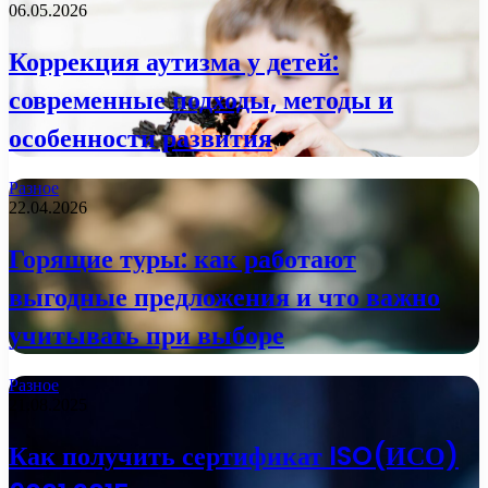
06.05.2026
Коррекция аутизма у детей:
современные подходы, методы и
особенности развития
Разное
22.04.2026
Горящие туры: как работают
выгодные предложения и что важно
учитывать при выборе
Разное
21.08.2025
Как получить сертификат ISO(ИСО)