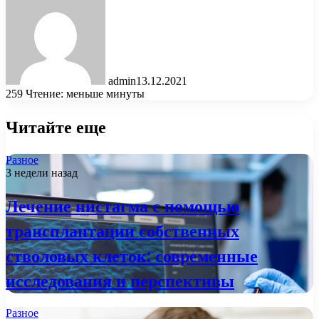
admin
13.12.2021
259
Чтение: меньше минуты
Читайте еще
Разное
3 недели назад
Лечение нистагма с помощью
трансплантации собственных
стволовых клеток: современные
исследования и перспективы
Разное