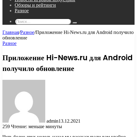
Обзоры и рейтинги
Разное
Поиск...
Главная
/
Разное
/
Приложение Hi-News.ru для Android получило
обновление
Разное
Приложение Hi-News.ru для Android
получило обновление
admin
13.12.2021
259
Чтение: меньше минуты
Чуть более двух недель назад мы рассказывали вам крайне