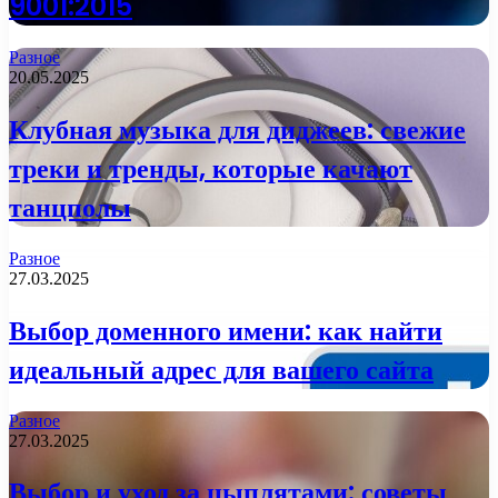
9001:2015
Разное
20.05.2025
Клубная музыка для диджеев: свежие
треки и тренды, которые качают
танцполы
Разное
27.03.2025
Выбор доменного имени: как найти
идеальный адрес для вашего сайта
Разное
27.03.2025
Выбор и уход за цыплятами: советы