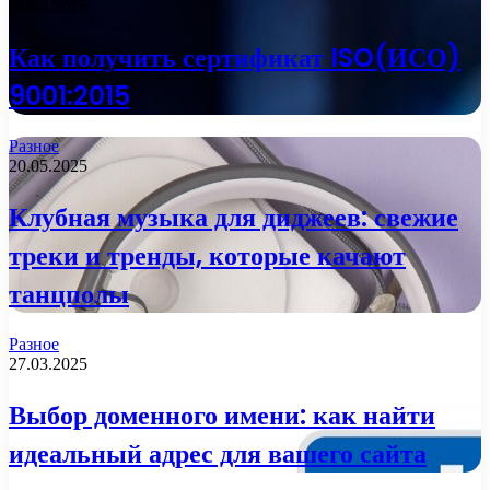
21.08.2025
Как получить сертификат ISO(ИСО)
9001:2015
Разное
20.05.2025
Клубная музыка для диджеев: свежие
треки и тренды, которые качают
танцполы
Разное
27.03.2025
Выбор доменного имени: как найти
идеальный адрес для вашего сайта