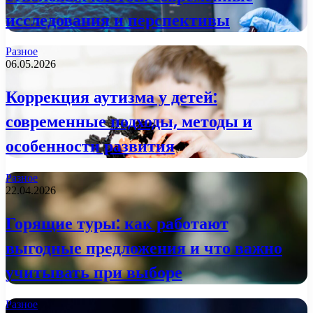
исследования и перспективы
Разное
06.05.2026
Коррекция аутизма у детей:
современные подходы, методы и
особенности развития
Разное
22.04.2026
Горящие туры: как работают
выгодные предложения и что важно
учитывать при выборе
Разное