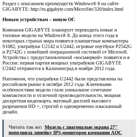
Раздел с описанием преимуществ Windows® 8 на сайте
GIGABYTE: http://ru.gigabyte.com/MicroSite/320/index.html
Новым устройствам – новую ОС
Компания GIGABYTE планирует переводить новые и
топовые модели на Windows® 8. До конца этого года в
некоторых странах мира появятся планшетные компьютеры
S1082, ультрабуки U2142 и U2442, игровые ноутбуки P2542G
и P2742G с новейшей операционной системой от Microsoft.
Устройства с предустановленной «восьмеркой» появятся и в
России: первая партия мощных ультрабуков GIGABYTE
U2442 отправится в Калининград в ноябре 2012 года.
Напомним, что ультрабуки U2442 были представлены на
российском рынке в октябре 2012 года. Ключевыми
особенностями модели стали уникальное сочетание
компактности и отличной производительности, мощная
дискретная видеокарта, матовый дисплей высокого
разрешения HD +, строгий и одновременно изысканный
дизайн.
Читать так же:
Модель с диагональю экрана 27″
пополнила линейку IPS-мониторов компании AOC