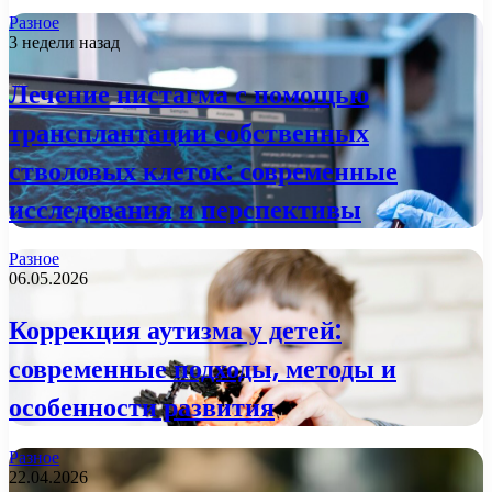
Разное
3 недели назад
Лечение нистагма с помощью
трансплантации собственных
стволовых клеток: современные
исследования и перспективы
Разное
06.05.2026
Коррекция аутизма у детей:
современные подходы, методы и
особенности развития
Разное
22.04.2026