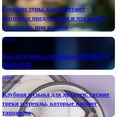
Горящие туры: как работают
выгодные предложения и что важно
учитывать при выборе
Разное
21.08.2025
Как получить сертификат ISO(ИСО)
9001:2015
Разное
20.05.2025
Клубная музыка для диджеев: свежие
треки и тренды, которые качают
танцполы