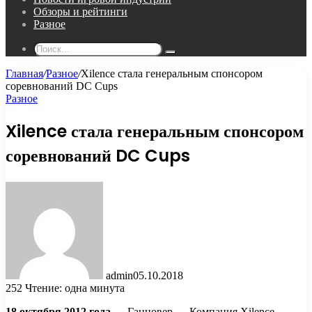
Обзоры и рейтинги
Разное
Поиск...
Главная
/
Разное
/
Xilence стала генеральным спонсором
соревнований DC Cups
Разное
Xilence стала генеральным спонсором
соревнований DC Cups
admin
05.10.2018
252
Чтение: одна минута
18 октября 2012 года
— Ганновер — Компания Xilence,