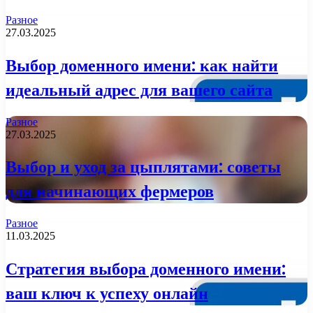
Разное
27.03.2025
Выбор доменного имени: как найти
идеальный адрес для вашего сайта
Разное
27.03.2025
Выбор и уход за цыплятами: советы
для начинающих фермеров
Разное
11.03.2025
Стратегия выбора доменного имени:
ваш ключ к успеху онлайн