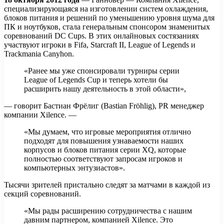
специализирующаяся на изготовлении систем охлаждения,
блоков питания и решений по уменьшению уровня шума для
ПК и ноутбуков, стала генеральным спонсором знаменитых
соревнований DC Cups. В этих онлайновых состязаниях
участвуют
игроки в Fifa, Starcraft II, League of Legends и
Trackmania Canyhon.
«Ранее мы уже спонсировали турниры серии
League of Legends Cup и теперь хотели бы
расширить нашу деятельность в этой области»,
— говорит Бастиан Фрёлиг (Bastian Fröhlig), PR менеджер
компании Xilence. —
«Мы думаем, что игровые мероприятия отлично
подходят для повышения узнаваемости наших
корпусов и блоков питания серии XQ, которые
полностью соответствуют запросам игроков и
компьютерных энтузиастов».
Тысячи зрителей пристально следят за матчами в каждой из
секций соревнований.
«Мы рады расширению сотрудничества с нашим
давним партнером, компанией Xilence. Это