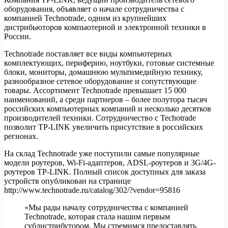
оборудования, объявляет о начале сотрудничества с
компанией Technotrade, одним из крупнейших
дистрибьюторов компьютерной и электронной техники в
России.
Technotrade поставляет все виды компьютерных
комплектующих, периферию,
ноутбуки, готовые системные
блоки, мониторы, домашнюю мультимедийную технику,
разнообразное сетевое оборудование и сопутствующие
товары. Ассортимент Technotrade превышает 15 000
наименований, а среди партнеров – более полутора тысяч
российских компьютерных компаний и несколько десятков
производителей техники. Сотрудничество с Techotrade
позволит TP-LINK увеличить присутствие в российских
регионах.
На склад Technotrade уже поступили самые популярные
модели роутеров, Wi-Fi-адаптеров, ADSL-роутеров и 3G/4G-
роутеров TP-LINK. Полный список доступных для заказа
устройств опубликован на странице
http://www.technotrade.ru/catalog/302/?vendor=95816
«Мы рады началу сотрудничества с компанией
Technotrade, которая стала нашим первым
субдистрибутором. Мы стремимся предоставлять