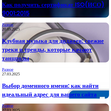
Как получить сертификат ISO(ИСО)
9001:2015
Разное
20.05.2025
Клубная музыка для диджеев: свежие
треки и тренды, которые качают
танцполы
Разное
27.03.2025
Выбор доменного имени: как найти
идеальный адрес для вашего сайта
Разное
27.03.2025