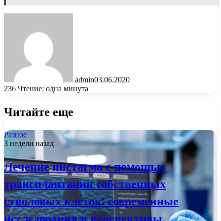
admin
03.06.2020
236
Чтение: одна минута
Читайте еще
Разное
3 недели назад
Лечение нистагма с помощью
трансплантации собственных
стволовых клеток: современные
исследования и перспективы