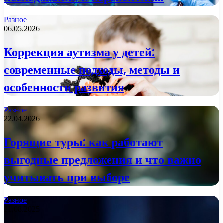
Разное
06.05.2026
Коррекция аутизма у детей:
современные подходы, методы и
особенности развития
Разное
22.04.2026
Горящие туры: как работают
выгодные предложения и что важно
учитывать при выборе
Разное
21.08.2025