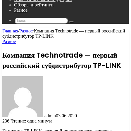
Обзоры и рейтинги
Разное
Поиск...
Главная
/
Разное
/
Компания Technotrade — первый российский
субдистрибутор TP-LINK
Разное
Компания Technotrade — первый
российский субдистрибутор TP-LINK
admin
03.06.2020
236
Чтение: одна минута
Компания TP-LINK, ведущий производитель сетевого