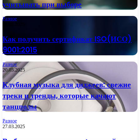
учитывать при выборе
Разное
21.08.2025
Как получить сертификат ISO(ИСО)
9001:2015
Разное
20.05.2025
Клубная музыка для диджеев: свежие
треки и тренды, которые качают
танцполы
Разное
27.03.2025