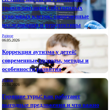
трансплантации собственных
стволовых клеток: современные
исследования и перспективы
Разное
06.05.2026
Коррекция аутизма у детей:
современные подходы, методы и
особенности развития
Разное
22.04.2026
Горящие туры: как работают
выгодные предложения и что важно