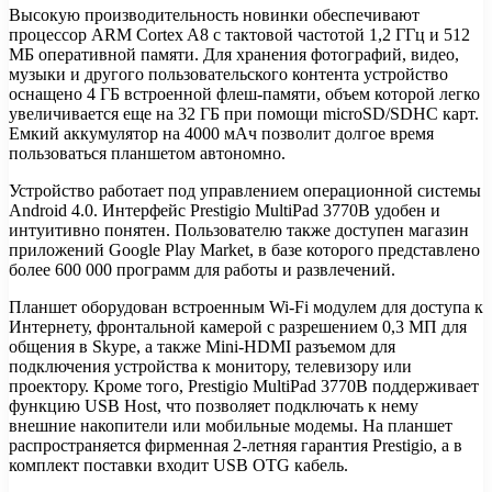
Высокую производительность новинки обеспечивают
процессор ARM Cortex A8 с тактовой частотой 1,2 ГГц и 512
МБ оперативной памяти. Для хранения фотографий, видео,
музыки и другого пользовательского контента устройство
оснащено 4 ГБ встроенной флеш-памяти, объем которой легко
увеличивается еще на 32 ГБ при помощи microSD/SDHC карт.
Емкий аккумулятор на 4000 мАч позволит долгое время
пользоваться планшетом автономно.
Устройство работает под управлением операционной системы
Android 4.0. Интерфейс Prestigio MultiPad 3770B удобен и
интуитивно понятен. Пользователю также доступен магазин
приложений Google Play Market, в базе которого представлено
более 600 000 программ для работы и развлечений.
Планшет оборудован встроенным Wi-Fi модулем для доступа к
Интернету, фронтальной камерой с разрешением 0,3 МП для
общения в Skype, а также Mini-HDMI разъемом для
подключения устройства к монитору, телевизору или
проектору. Кроме того, Prestigio MultiPad 3770B поддерживает
функцию USB Host, что позволяет подключать к нему
внешние накопители или мобильные модемы. На планшет
распространяется фирменная 2-летняя гарантия Prestigio, а в
комплект поставки входит USB OTG кабель.