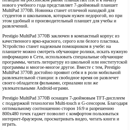
нового учебного года представляет 7-дюймовый планшет
MultiPad 3770B. Новинка станет отличной находкой для
студентов и школьников, которым нужен недорогой, но при
этом удобный и
производительный планшет для учебы и
развлечений.
Prestigio MultiPad 3770B заключен в компактный корпус из
качественного ярко-красного, серого или белого пластика.
Устройство станет надежным помощником в учебе: на
планшете можно смотреть обучающие ролики, искать нужную
информацию в Сети, использовать специальные обучающие
программы, читать литературу из школьной или институтской
программы и многое-многое другое. Вместе с тем, Prestigio
MultiPad 3770B достойно проявит себя и в роли мобильной
развлекательной станции: в свободное время он развлечет
своего обладателя фильмами, сериалами или же
увлекательными Android-играми.
Prestigio MultiPad 3770B оснащен 7-дюймовым TFT-дисплеем
с поддержкой технологии Multi-touch и G-сенсором. Благодаря
оптимальному соотношению сторон 16:9 и разрешению
800х480 точек гаджет позволит с комфортом пользоваться
интернет-браузером, просматривать видео, читать книги и
играть.