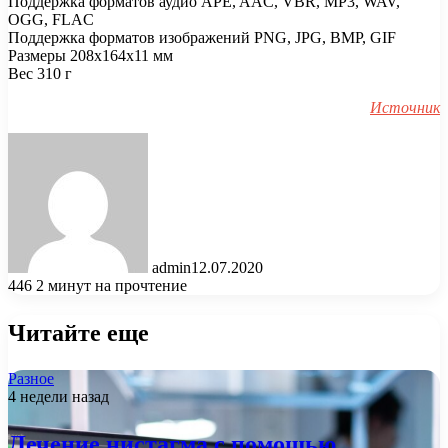
Поддержка форматов аудио APE, AAC, VBR, MP3, WAV,
OGG, FLAC
Поддержка форматов изображений PNG, JPG, BMP, GIF
Размеры 208x164x11 мм
Вес 310 г
Источник
admin
12.07.2020
446
2 минут на прочтение
Читайте еще
Разное
4 недели назад
Лечение нистагма с помощью