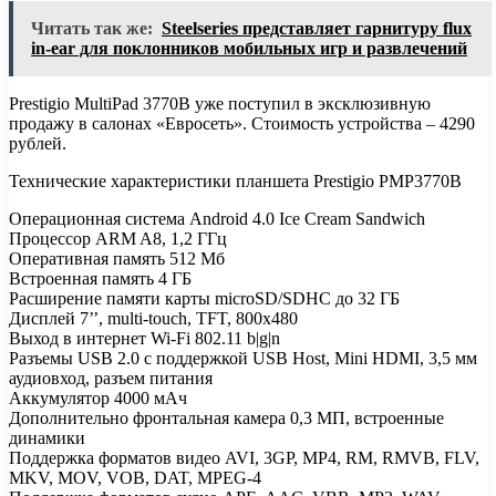
Читать так же:
Steelseries представляет гарнитуру flux
in-ear для поклонников мобильных игр и развлечений
Prestigio MultiPad 3770B уже поступил в эксклюзивную
продажу в салонах «Евросеть». Стоимость устройства – 4290
рублей.
Технические характеристики планшета Prestigio PMP3770B
Операционная система Android 4.0 Ice Cream Sandwich
Процессор ARM A8, 1,2 ГГц
Оперативная память 512 Мб
Встроенная память 4 ГБ
Расширение памяти карты microSD/SDHC до 32 ГБ
Дисплей 7’’, multi-touch, TFT, 800х480
Выход в интернет Wi-Fi 802.11 b|g|n
Разъемы USB 2.0 с поддержкой USB Host, Mini HDMI, 3,5 мм
аудиовход, разъем питания
Аккумулятор 4000 мАч
Дополнительно фронтальная камера 0,3 МП, встроенные
динамики
Поддержка форматов видео AVI, 3GP, MP4, RM, RMVB, FLV,
MKV, MOV, VOB, DAT, MPEG-4