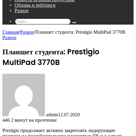
Обзоры и рейтинги
Разное
Поиск...
Главная
/
Разное
/
Планшет студента: Prestigio MultiPad 3770B
Разное
Планшет студента: Prestigio
MultiPad 3770B
admin
12.07.2020
446
2 минут на прочтение
Prestigio продолжает активно закреплять лидирующие
позиции на российском рынке планшетых ПК и к началу