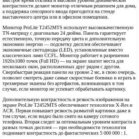
Быстрое время отклика и высокий уровень динамической
контрастности делают монитор отличным решением для дома,
а поддержка
сенсорного ввода пригодится на стенде
выставочного центра или в офисном помещении.
Монитор ProLite T2452MTS использует высококачественную
TN-матрицу с диагональю 24 дюйма. Панель гарантирует
естественную, точную передачу цвета и дополнительную
экономию энергии — подсветку дисплея обеспечивают
экономичные светодиоды (LED), установленные вместо
классических ламп CCFL. Монитор работает в разрешении
1920х1080 точек (Full HD) — на экране хватит места для
нескольких окон, расположенных друг рядом с другом.
Сверхбыстрая реакция панели на уровне 2 мс, в свою очередь,
позволит смотреть даже самые скоростные боевики и играть в
трехмерные экшены без артефактов, возникающих в том
случае, если монитор не успевает обрабатывать картинку.
Дополнительную контрастность и резкость изображения на
экране ProLite T2452MTS обеспечивают технологии X-Res и
ACR. Первая повышает резкость размытой картинки даже в
том случае, если видео было снято на камеру сотового
телефона. Вторая следит за оптимальным уровнем контраста в
разных точках дисплея — при необходимости технология
поднимает контрастность до фантастических 5 000 000 : 1.