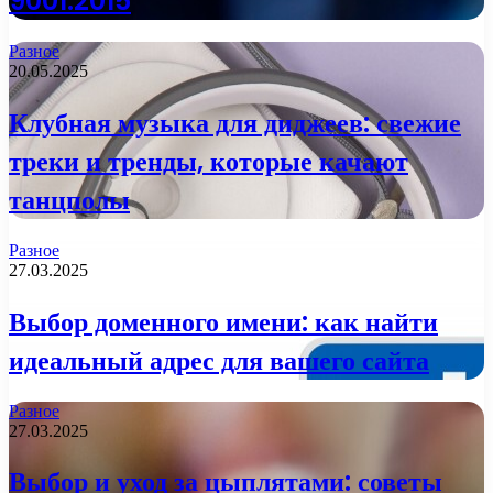
9001:2015
Разное
20.05.2025
Клубная музыка для диджеев: свежие
треки и тренды, которые качают
танцполы
Разное
27.03.2025
Выбор доменного имени: как найти
идеальный адрес для вашего сайта
Разное
27.03.2025
Выбор и уход за цыплятами: советы