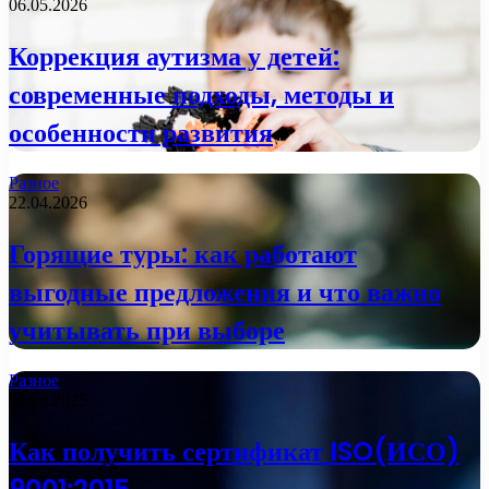
06.05.2026
Коррекция аутизма у детей:
современные подходы, методы и
особенности развития
Разное
22.04.2026
Горящие туры: как работают
выгодные предложения и что важно
учитывать при выборе
Разное
21.08.2025
Как получить сертификат ISO(ИСО)