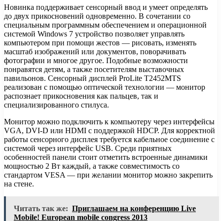
Новинка поддерживает сенсорный ввод и умеет определять
до двух прикосновений одновременно. В сочетании со
специальным программным обеспечением и операционной
системой Windows 7 устройство позволяет управлять
компьютером при помощи жестов — рисовать, изменять
масштаб изображений или документов, поворачивать
фотографии и многое другое. Подобные возможности
понравятся детям, а также посетителям выставочных
павильонов. Сенсорный дисплей ProLite T2452MTS
реализован с помощью оптической технологии — монитор
распознает прикосновения как пальцев, так и
специализированного стилуса.
Монитор можно подключить к компьютеру через интерфейсы
VGA, DVI-D или HDMI с поддержкой HDCP. Для корректной
работы сенсорного дисплея требуется кабельное соединение с
системой через интерфейс USB. Среди приятных
особенностей панели стоит отметить встроенные динамики
мощностью 2 Вт каждый, а также совместимость со
стандартом VESA — при желании монитор можно закрепить
на стене.
Читать так же:
Приглашаем на конференцию Live
Mobile! European mobile congress 2013