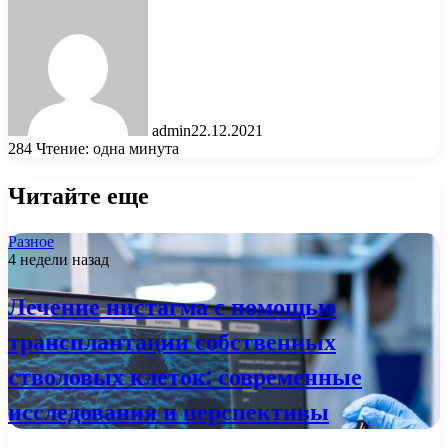
admin
22.12.2021
284
Чтение: одна минута
Читайте еще
Разное
4 недели назад
Лечение нистагма с помощью
трансплантации собственных
стволовых клеток: современные
исследования и перспективы