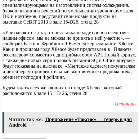
специализирующаяся на изготовлении систем охлаждения,
блоков питания и решений по уменьшению уровня шума для
ПК и ноутбуков, представит свои новые продукты на
выставке CeBIT 2013 в зале 15-D26, стенд 28
«Учитывая тот факт, что выставка находится по соседству с
нашим офисом, мы не можем не принять в ней участие», —
сообщает Бастиан Фройлинг, PR-менеджер компании Xilence.
Как и в прошлом году Xilence будет представлен в «Планете
реселлеров» совместно с дистрибьютором API. Новый корпус,
а также две новых серии блоков питания SQ и Office впервые
будут показаны на выставке. «Мы также сделаем покупателям
и ретейлерам привлекательные выставочные предложения»,
обещает господин Фройлинг.
Будем ждать всех желающих на стенде Xilence, который
расположится в зале 15 – D 26, стенд 28
Источник
Читать так же:
Приложение «Таксик» — теперь и для
Android