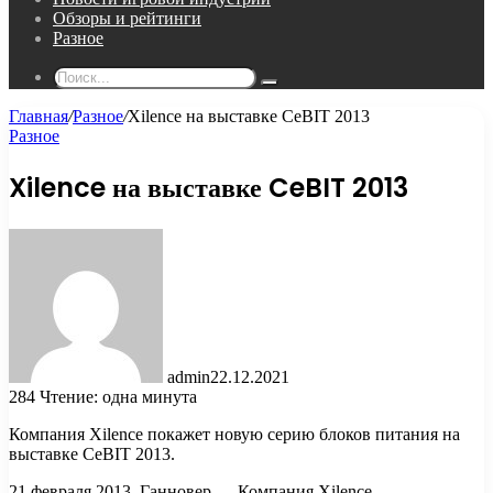
Обзоры и рейтинги
Разное
Поиск...
Главная
/
Разное
/
Xilence на выставке CeBIT 2013
Разное
Xilence на выставке CeBIT 2013
admin
22.12.2021
284
Чтение: одна минута
Компания Xilence покажет новую серию блоков питания на
выставке CeBIT 2013.
21 февраля 2013, Ганновер — Компания Xilence,