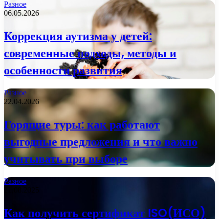
Разное
06.05.2026
Коррекция аутизма у детей:
современные подходы, методы и
особенности развития
Разное
22.04.2026
Горящие туры: как работают
выгодные предложения и что важно
учитывать при выборе
Разное
21.08.2025
Как получить сертификат ISO(ИСО)